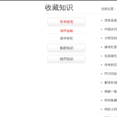
收藏知识
当前位置：
突泉县政
学术研究
中国古代
钱币金融
大明宝钞
邮学研究
缘何红壹
集邮知识
抗战催生
钱币知识
传奇的五
PCGS
解读长须
揭秘一版
怀特集藏
纸钞上的