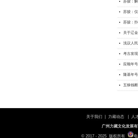
苏骏：解
苏骏：仅
苏骏：扑
关于辽金
浅议人民
考古发现
应顺年号
隆基年号
五铢钱断
关于我们
|
力藏动态
|
人
广州力藏文化发展有限公司 |
© 2017 - 2025 版权所有
电