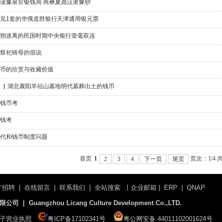
读豫泉官银钱局 商彝夏鼎汉隶豫钞
见1套的华俄道胜银行天津通用银元票
朔迷离的民国时期中央银行壹毫双连
祭祀铸母的假说
币的欣赏与收藏价值
 ▏湖北襄阳羊祜山墓地明代墓葬出土的钱币
钱币考
钱考
代和钱币制度问题
首页
1
页次：1/4 
2
3
4
下一页
尾页
才招聘
|
在线留言
|
联系我们
|
全站搜索
丨
企业邮箱
|
ERP
|
QNAP
 Guangzhou Licang Culture Development Co.,LTD.
子营业执照
粤ICP备17102341号
粤公网安备 44011102001624号