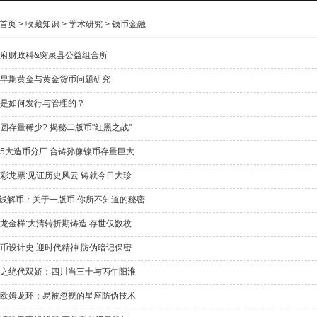
首页
>
收藏知识
>
学术研究
>
钱币金融
府财政科&突泉县公益组合所
早期黄金与黄金货币问题研究
是如何发行与管理的？
圆存量稀少? 揭秘二版币"红黑之战"
5大造币分厂 合铸孙像镍币存量巨大
彩龙票:见证历史风云 铸就今日大珍
说钱解币：关于一版币 你所不知道的秘密
龙金样:大清转折期铸造 存世仅数枚
币设计史:迎时代精神 防伪暗记保密
之绝代双娇：四川当三十与丙午阳淮
欧姆龙环：易被忽视的星座防伪技术