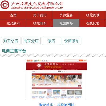
首页
关于我们
力藏业务
收藏资讯
藏品展示
收藏知识
经营网络
在线反馈
淘宝总店
淘宝分店
微店
爱藏微拍
电商主营平台
淘宝总店：老梁邮币社