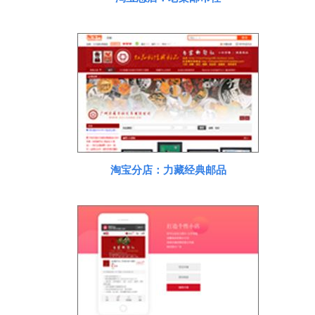
淘宝分店：力藏经典邮品