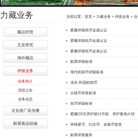
力藏业务
当前位置：
首页
>
力藏业务
>
评级业务
>
业
/index.aspx?
爱藏评级纸币金盾认证
藏品经营
lanmuid=88&sublanmuid=723
爱藏评级纸币金盾认证
文史研究
爱藏评级纸币金盾认证
海外藏品
邮票评级标准
评级业务
现代机制币评级标准
业务简介
清末-民国机制币
消息公告
古钱币评级标准
业务动态
纸币评级标准
文化推广及传播
爱藏OS无养护赔付升级、养护案例介绍
邮展展品组编
评级硬币、纪念币、金银币套装
邮票评级服务